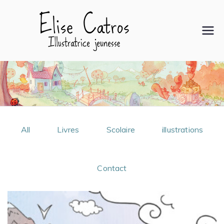
Elise
Illustratrice
jeunesse
Catro
s
All
Livres
Scolaire
illustrations
Contact